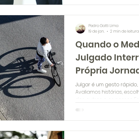
Pedro Gatti Lima
19 de jan.
2 min de leitura
Quando o Med
Julgado Inter
Própria Jorna
Julgar é um gesto rápido,
Avaliamos histórias, esco
dos outros e os nossos. 
sensação de controle, m
afasta da experiência viv
medo de ser julgado nas
terreno. Ele aparece q
algumas emoções precisa