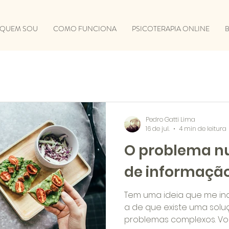
QUEM SOU
COMO FUNCIONA
PSICOTERAPIA ONLINE
Pedro Gatti Lima
16 de jul.
4 min de leitura
O problema nu
de informação
Tem uma ideia que me i
a de que existe uma solu
problemas complexos. Vo