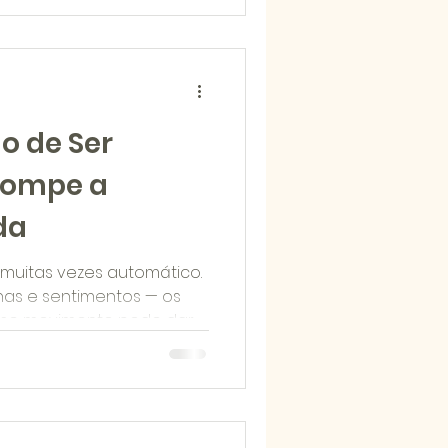
o de Ser
rompe a
da
 muitas vezes automático.
lhas e sentimentos — os
Esse movimento pode dar a
as frequentemente nos
a do que sentimos. O
ce justamente nesse
uando aprendemos que
m ser explicadas, que