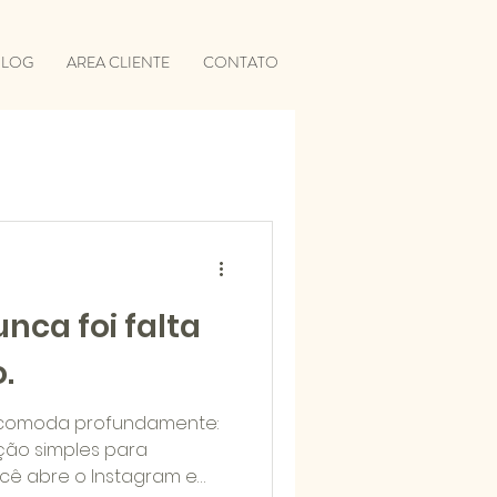
BLOG
AREA CLIENTE
CONTATO
nca foi falta
.
ncomoda profundamente:
ção simples para
cê abre o Instagram e