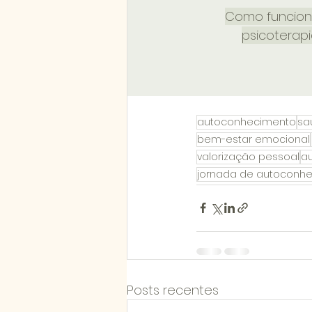
Como funcion
psicoterap
autoconhecimento
sa
bem-estar emocional
valorização pessoal
au
jornada de autoconh
Posts recentes