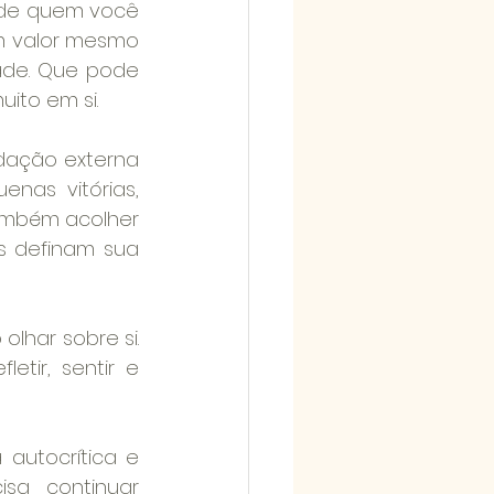
de quem você 
m valor mesmo 
de. Que pode 
ito em si.
dação externa 
as vitórias, 
ambém acolher 
 definam sua 
har sobre si. 
ir, sentir e 
utocrítica e 
sa continuar 