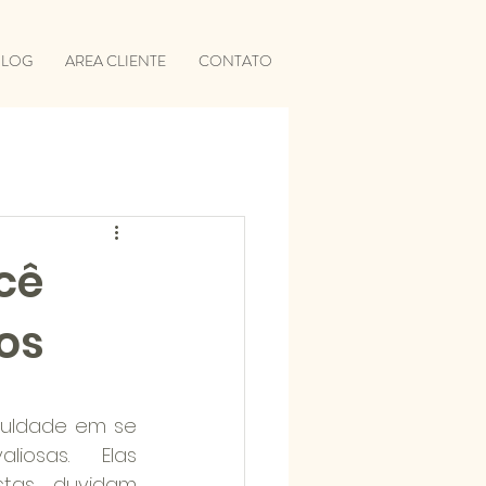
BLOG
AREA CLIENTE
CONTATO
cê
os
culdade em se 
iosas. Elas 
tas, duvidam 