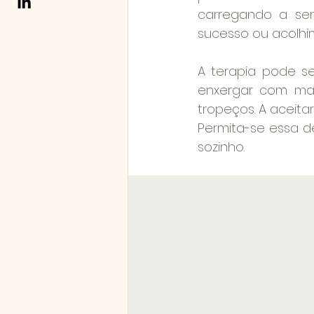
carregando a se
sucesso ou acolhi
A terapia pode s
enxergar com mai
tropeços. A aceit
Permita-se essa de
sozinho.