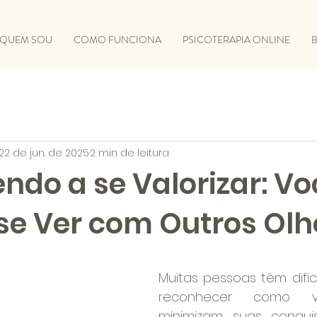
QUEM SOU
COMO FUNCIONA
PSICOTERAPIA ONLINE
22 de jun. de 2025
2 min de leitura
ndo a se Valorizar: Vo
se Ver com Outros Olh
Muitas pessoas têm difi
reconhecer como val
minimizam suas conquis