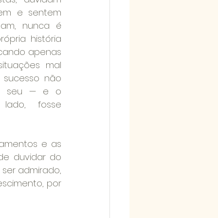
em e sentem 
am, nunca é 
ópria história 
cando apenas 
ituações mal 
 sucesso não 
o seu — e o 
lado, fosse 
namentos e as 
e duvidar do 
ser admirado, 
scimento, por 