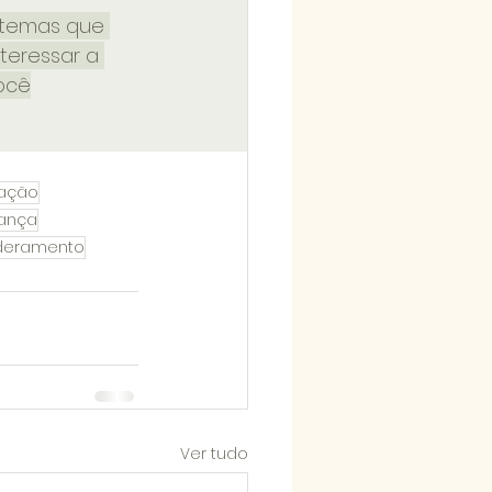
: temas que 
teressar a 
ocê
tação
rança
eramento
Ver tudo