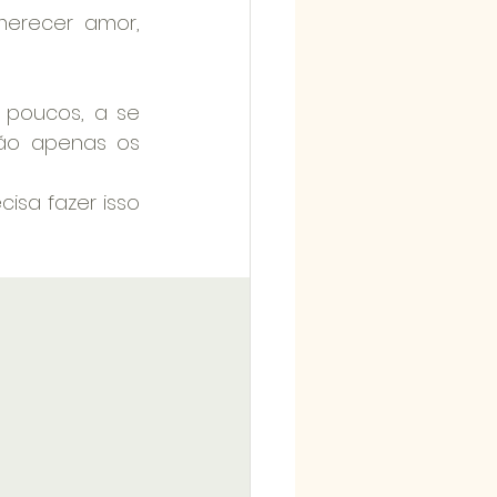
recer amor, 
poucos, a se 
ão apenas os 
isa fazer isso 