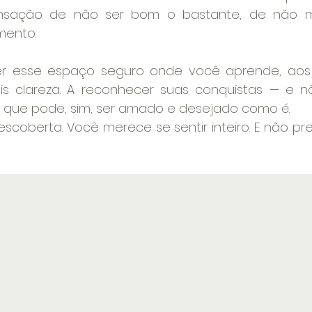
nsação de não ser bom o bastante, de não me
mento.
er esse espaço seguro onde você aprende, aos 
s clareza. A reconhecer suas conquistas — e n
ar que pode, sim, ser amado e desejado como é.
scoberta. Você merece se sentir inteiro. E não prec