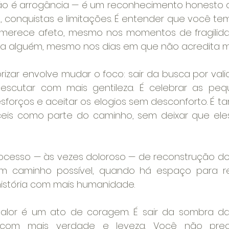
ão é arrogância — é um reconhecimento honesto 
, conquistas e limitações. É entender que você te
 merece afeto, mesmo nos momentos de fragilida
ra alguém, mesmo nos dias em que não acredita mu
rizar envolve mudar o foco: sair da busca por vali
cutar com mais gentileza. É celebrar as pequen
sforços e aceitar os elogios sem desconforto. É t
eis como parte do caminho, sem deixar que eles
cesso — às vezes doloroso — de reconstrução do ol
caminho possível, quando há espaço para reflet
história com mais humanidade.
lor é um ato de coragem. É sair da sombra da a
r com mais verdade e leveza. Você não preci