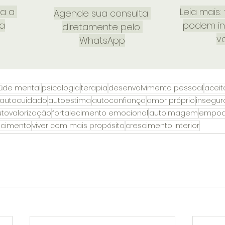
a a 
Leia mais
Agende sua consulta 
ia
podem in
diretamente pelo 
v
WhatsApp
úde mental
psicologia
terapia
desenvolvimento pessoal
acei
autocuidado
autoestima
autoconfiança
amor próprio
insegu
tovalorização
fortalecimento emocional
autoimagem
empod
ecimento
viver com mais propósito
crescimento interior