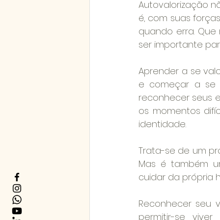
Autovalorização n
é, com suas forças
quando erra. Que
ser importante pa
Aprender a se valo
e começar a se es
reconhecer seus e
os momentos difíc
identidade.
Trata-se de um pro
Mas é também um 
cuidar da própria 
Reconhecer seu va
permitir-se vive