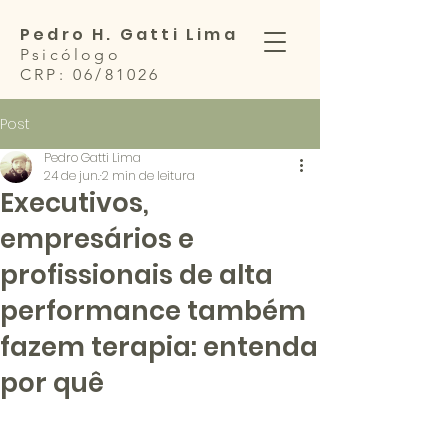
Pedro H. Gatti Lima
Psicólogo
CRP: 06/81026
Post
Pedro Gatti Lima
24 de jun.
2 min de leitura
Executivos,
empresários e
profissionais de alta
performance também
fazem terapia: entenda
por quê