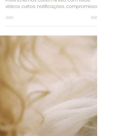
Pedro Gatti Lima
12 de mai.
2 min de leitura
O que o seu tédio está
tentando dizer sobre você?
Vivemos tentando escapar do tédio.
Preenchemos cada minuto com telas,
vídeos curtos, notificações, compromissos,
distrações. Qualquer silêncio parece
desconfortável demais. Qualquer pausa
parece perda de tempo. Mas talvez exista
uma pergunta importante escondida nisso
tudo: por que estar sozinho consigo
mesmo se tornou tão difícil? O tédio,
apesar da má fama, tem uma função
profundamente humana. É justamente no
vazio que a mente começa a criar. Quando
não há estímulo imediato