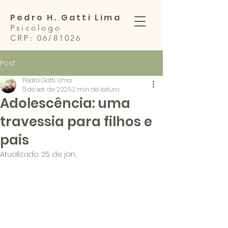
Pedro H. Gatti Lima
Psicólogo
CRP: 06/81026
Post
Pedro Gatti Lima
5 de set. de 2025
2 min de leitura
Adolescência: uma
travessia para filhos e
pais
Atualizado:
25 de jan.